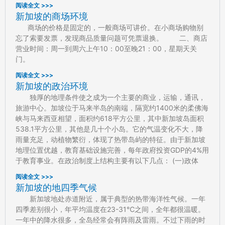
阅读全文 >>>
新加坡的商场环境
商场的价格是固定的，一般商场可讲价。在小商场购物别
忘了索要发票，发现商品质量问题可凭票退换。 二、商店
营业时间：周一到周六上午10：00至晚21：00，星期天关
门。
阅读全文 >>>
新加坡的政治环境
独厚的地理条件使之成为一个主要的商业，运输，通讯，
旅游中心。加坡位于马来半岛的南端，隔宽约1400米的柔佛海
峡与马来西亚相望，面积约618平方公里，其中新加坡岛面积
538.1平方公里，其他是几十个小岛。它的气温变化不大，降
雨量充足，动植物繁衍，体现了热带岛屿的特征。由于新加坡
地理位置优越，教育基础设施完善，每年政府投资GDP的4%用
于教育事业。在政治制度上结构主要有以下几点： (一)政体
阅读全文 >>>
新加坡的地四季气候
新加坡地处赤道附近，属于典型的热带海洋性气候。一年
四季差别很小，年平均温度在23-31℃之间，全年都很温暖。
一年中的降水很多，全岛经常会有阵雨及雷雨。不过下雨的时