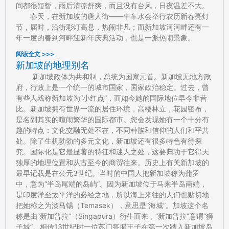
间都很短暂，雨后清凉舒爽，而且没有台风，日夜温差不大。
春天，在新加坡的唐人街——牛车水会举行农历新春亮灯
节，届时，沿街彩灯高悬，热闹非凡；而新加坡河河畔还有一
年一度的春到河畔迎新年庆典活动，也是一派热闹景象。
阅读全文 >>>
新加坡的地理别名
新加坡政体为共和制，总统为国家元首。新加坡无地方政
府，行政上是一个统一的城市国家，国家政治稳定。过去，曾
有些人戏称新加坡为“小红点”，而如今她的国际地位早今非昔
比。新加坡拥有世界一流的居住环境，高楼林立，花园密布，
是名副其实的喧闹繁华的国际都市。您会发现她有一个十分有
趣的特点：文化交融无处不在，不同种族和信仰的人们和平共
处。除了生机勃勃的多元文化，新加坡还有很多特色有待探
究。国际化是它最显著的特征和迷人之处，这要归功于它得天
独厚的地理位置和从古至今的商贸往来。历史上有关新加坡的
最早记载是在公元3世纪。当时的中国人把新加坡称为蒲罗
中，意为“半岛尾端的岛屿”。因为新加坡位于马来半岛南端，
是印度洋至太平洋的必经之地，所以海上来往的人们也贴切地
把她称之为淡马锡（Temasek），意思是“海城”。加坡这个名
称是由“新加普拉”（Singapura）衍生而来，“新加普拉”意谓“狮
子城”。相传13世纪时一位苏门答腊王子在第一次踏入新加坡岛