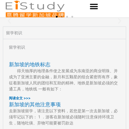
Skip
to
content
新加坡留学 申请小学留学的两大入
留学初识
学途径
留学初识
新加坡的地铁标志
P
P
P
P
P
得天独厚的地理条件使之发展成为东南亚的商业明珠、并
a
a
a
a
a
成为了亚洲主要的金融，新月和五颗星的组合紧密而有序，象
g
g
g
g
g
征着新加坡人民的团结和互助的精神。地铁是新加坡必须的交
e
e
e
e
e
通工具，地铁线 一般有如下：
阅读全文 >>>
新加坡的其他注意事项
去新加坡留学，请注意以下资料，若您是第一次去新加坡，必
须牢记以下的： 1 ．游客在新加坡必须随时注意保持环境卫
生，随地吐痰、弃物可能要被罚款达