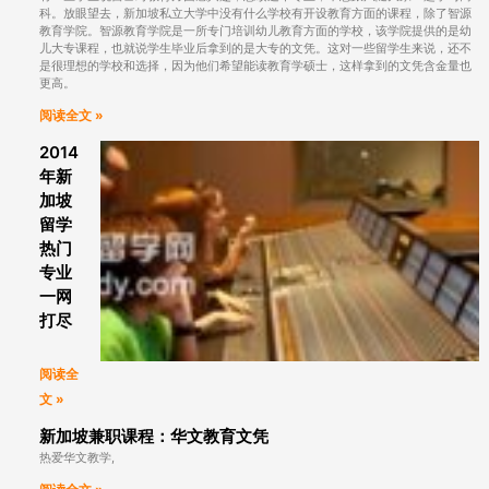
科。放眼望去，新加坡私立大学中没有什么学校有开设教育方面的课程，除了智源
教育学院。智源教育学院是一所专门培训幼儿教育方面的学校，该学院提供的是幼
儿大专课程，也就说学生毕业后拿到的是大专的文凭。这对一些留学生来说，还不
是很理想的学校和选择，因为他们希望能读教育学硕士，这样拿到的文凭含金量也
更高。
阅读全文 »
2014
年新
加坡
留学
热门
专业
一网
打尽
阅读全
文 »
新加坡兼职课程：华文教育文凭
热爱华文教学,