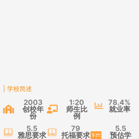
| 学校简述
2003
1:20
78.4%
创校年
师生比
就业率
份
例
5.5
79
5.5
雅思要求
托福要求
预估学