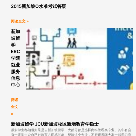
2015新加坡O水准考试答疑
Page
Page
Page
Page
Page
阅读全文 »
新加
坡留
学
ERC
学院
就业
服务
信息
中心
阅读
全文
»
新加坡留学 JCU新加坡校区新增教育学硕士
很多学生都知道如果是去新加坡留学，大部分都是选择商科管理类专业。其中有会
有一些学生说自己对教育方面感兴趣，想读这个专业，不想跟风随大家一起学习商