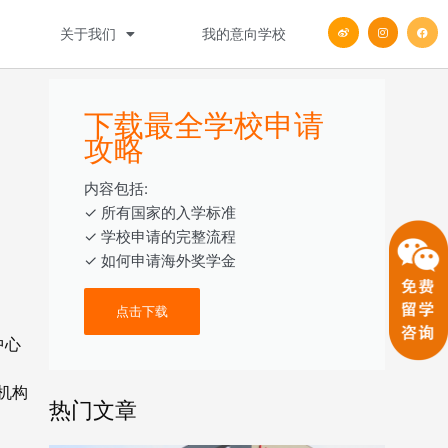
W
I
F
关于我们
我的意向学校
e
n
a
i
s
c
b
t
e
o
a
b
g
o
r
o
a
k
m
下载最全学校申请
攻略
内容包括:
‎‏‏‎‎‏‏‎‎‏✓ ‎所有国家的入学标准
✓ 学校申请的完整流程
✓ 如何申请海外奖学金
点击下载
中心
机构
热门文章