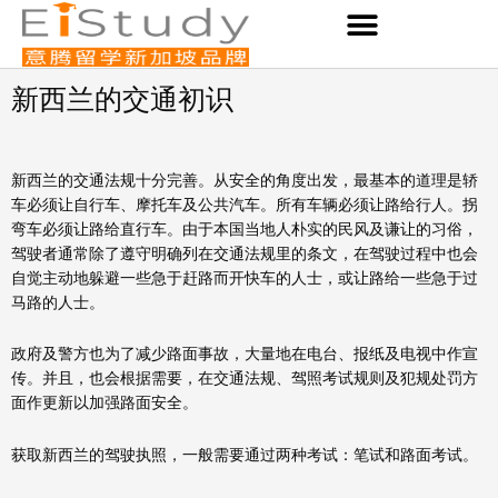
Skip
to
content
新西兰的交通初识
新西兰的交通法规十分完善。从安全的角度出发，最基本的道理是轿
车必须让自行车、摩托车及公共汽车。所有车辆必须让路给行人。拐
弯车必须让路给直行车。由于本国当地人朴实的民风及谦让的习俗，
驾驶者通常除了遵守明确列在交通法规里的条文，在驾驶过程中也会
自觉主动地躲避一些急于赶路而开快车的人士，或让路给一些急于过
马路的人士。
政府及警方也为了减少路面事故，大量地在电台、报纸及电视中作宣
传。并且，也会根据需要，在交通法规、驾照考试规则及犯规处罚方
面作更新以加强路面安全。
获取新西兰的驾驶执照，一般需要通过两种考试：笔试和路面考试。