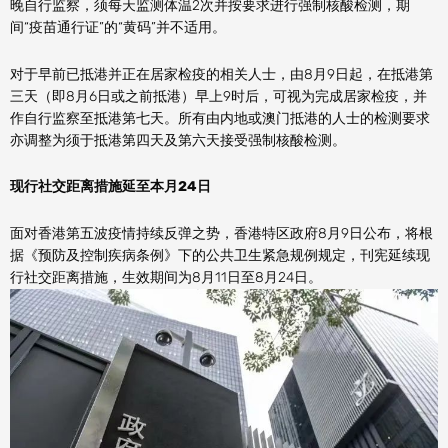
晚自行监察，须每天监测体温2次并按要求进行强制核酸检测，期
间“疫苗通行证”的“黄码”并不适用。
对于早前已抵港并正在居家检疫的相关人士，由8月9日起，在抵港第
三天（即8月6日或之前抵港）早上9时后，可视为完成居家检疫，并
作自行监察至抵港第七天。所有由内地或澳门抵港的人士的检测要求
亦调整为须于抵港第四天及第六天接受强制核酸检测。
现行社交距离措施延至本月24日
面对香港第五波疫情持续反弹之势，香港特区政府8月9日公布，将根
据《预防及控制疾病条例》下的公共卫生紧急规例规定，刊宪延续现
行社交距离措施，生效期间为8月11日至8月24日。