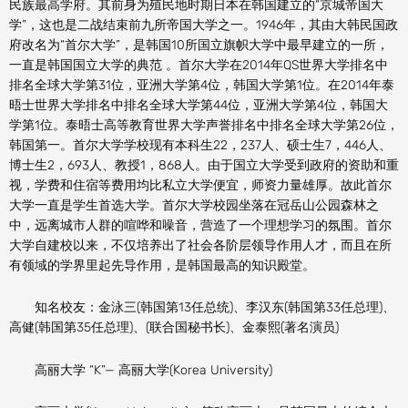
民族最高学府。其前身为殖民地时期日本在韩国建立的“京城帝国大
学”，这也是二战结束前九所帝国大学之一。1946年，其由大韩民国政
府改名为“首尔大学”，是韩国10所国立旗帜大学中最早建立的一所，
一直是韩国国立大学的典范 。首尔大学在2014年QS世界大学排名中
排名全球大学第31位，亚洲大学第4位，韩国大学第1位。在2014年泰
晤士世界大学排名中排名全球大学第44位，亚洲大学第4位，韩国大
学第1位。泰晤士高等教育世界大学声誉排名中排名全球大学第26位，
韩国第一。首尔大学学校现有本科生22，237人、硕士生7，446人、
博士生2，693人、教授1，868人。由于国立大学受到政府的资助和重
视，学费和住宿等费用均比私立大学便宜，师资力量雄厚。故此首尔
大学一直是学生首选大学。首尔大学校园坐落在冠岳山公园森林之
中，远离城市人群的喧哗和噪音，营造了一个理想学习的氛围。首尔
大学自建校以来，不仅培养出了社会各阶层领导作用人才，而且在所
有领域的学界里起先导作用，是韩国最高的知识殿堂。
知名校友：金泳三(韩国第13任总统)、李汉东(韩国第33任总理)、
高健(韩国第35任总理)、(联合国秘书长)、金泰熙(著名演员)
高丽大学 “K”— 高丽大学(Korea University)