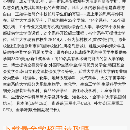
心地段，成立于1885年，是一所以基督教精神为准则的高等学府，并
以悠久的历史以其国际化的声誉闻名。延世大学的教育理念是真理与
自由，正如学校简介中校长对学生们的寄语——愿上帝的恩惠与你同
在。延世大学成长至今，已成为拥有22个学院、114个系科、155个研
究机构、11个专业文凭教育机构的国际综合性大学。学校95个系科全
部提供学士学位课程，21个系科开设硕士课程，49个系科可授博士学
位。延世大学现有在校生28148人，分为新村校区(首尔特别市)、原州
校区(江原道原州市)和国际校区(仁川松岛新城)。延世大学向海外学生
提供多种奖学金(冠延奖学金：最多向30名成绩优秀的中国学生提供每
学期3300美元;新生奖学金：向10名具有学术研究能力的新入学的硕
士、博士提供全额奖学金;外国学生奖学金;学习优秀奖学金;韩国基金
会奖学金;韩日文化交流协会奖学金等等)。延世大学理科大学的专业细
分为数学、物理学、化学、地球系统学科、大气科学、天文宇宙学等;
生命系统大学细分为系统生物学、生化学、生命工学等;生活科学大学
细分为服装经营学科、食品经营学科、居住环境学科、儿童家庭学
科、生活设计学科等等大学及其专业。知名校友：金宇中(大宇集团创
始人)、具本茂(LG的CEO)、崔道锡(三星电子CEO)、朴大英(三星重工
CEO)、金学洙(联合国副秘书长)。
下载最全学校申请攻略