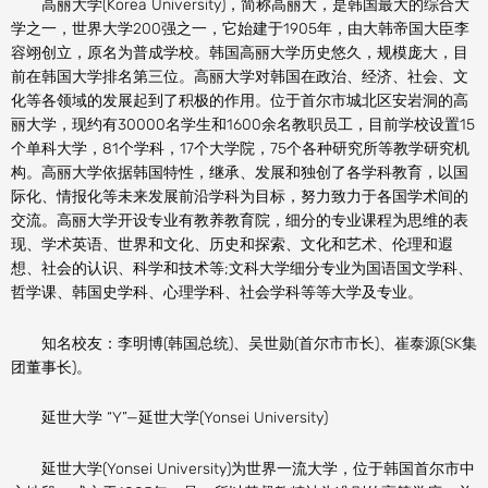
高丽大学(Korea University)，简称高丽大，是韩国最大的综合大
学之一，世界大学200强之一，它始建于1905年，由大韩帝国大臣李
容翊创立，原名为普成学校。韩国高丽大学历史悠久，规模庞大，目
前在韩国大学排名第三位。高丽大学对韩国在政治、经济、社会、文
化等各领域的发展起到了积极的作用。位于首尔市城北区安岩洞的高
丽大学，现约有30000名学生和1600余名教职员工，目前学校设置15
个单科大学，81个学科，17个大学院，75个各种研究所等教学研究机
构。高丽大学依据韩国特性，继承、发展和独创了各学科教育，以国
际化、情报化等未来发展前沿学科为目标，努力致力于各国学术间的
交流。高丽大学开设专业有教养教育院，细分的专业课程为思维的表
现、学术英语、世界和文化、历史和探索、文化和艺术、伦理和遐
想、社会的认识、科学和技术等;文科大学细分专业为国语国文学科、
哲学课、韩国史学科、心理学科、社会学科等等大学及专业。
知名校友：李明博(韩国总统)、吴世勋(首尔市市长)、崔泰源(SK集
团董事长)。
延世大学 “Y”—延世大学(Yonsei University)
延世大学(Yonsei University)为世界一流大学，位于韩国首尔市中