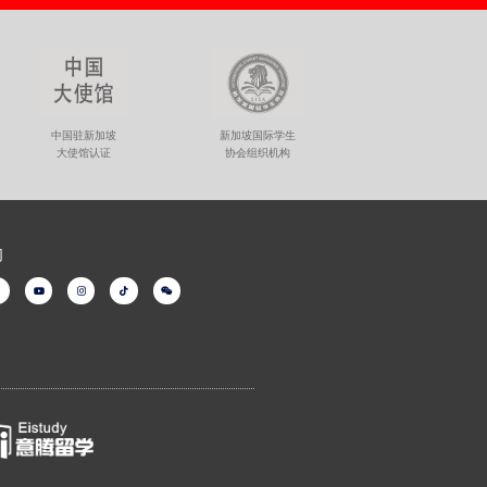
新加坡国际学生
中国驻新加坡
协会组织机构
大使馆认证
们
Y
I
T
W
o
n
i
e
u
s
k
i
t
t
t
x
b
u
a
o
i
b
g
k
n
e
r
a
m