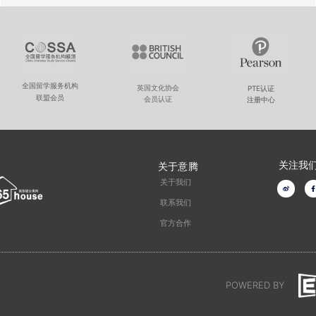
全国留学服务机构
英国文化协会
PTE认证
联盟会员
会员认证
注册中心
关注我
关于意腾
关于我们
W
F
e
a
i
c
联系我们
b
e
o
o
官方合作
o
k
-
f
POWERED BY