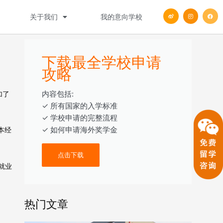
W
I
F
关于我们
我的意向学校
e
n
a
i
s
c
b
t
e
o
a
b
g
o
r
o
a
k
m
下载最全学校申请
攻略
内容包括:
加了
‎‏‏‎‎‏‏‎‎‏✓ ‎所有国家的入学标准
✓ 学校申请的完整流程
✓ 如何申请海外奖学金
本经
点击下载
就业
热门文章