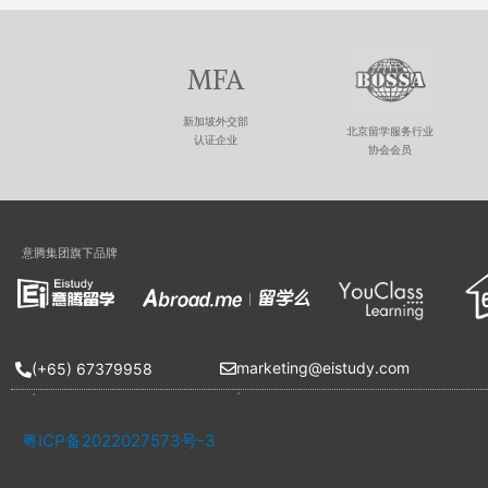
MFA
新加坡外交部
北京留学服务行业
认证企业
协会会员
意腾集团旗下品牌
marketing@eistudy.com
(+65) 67379958
.
.
粤ICP备2022027573号-3