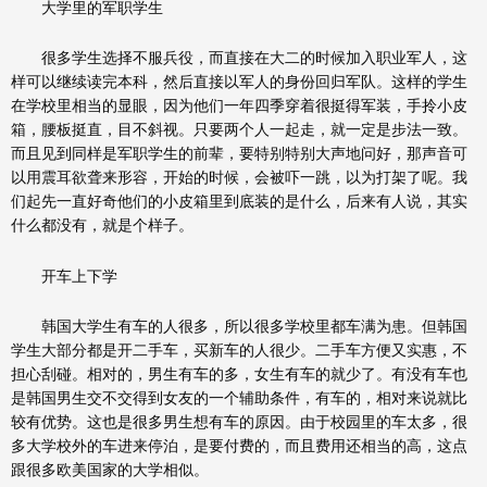
大学里的军职学生
很多学生选择不服兵役，而直接在大二的时候加入职业军人，这
样可以继续读完本科，然后直接以军人的身份回归军队。这样的学生
在学校里相当的显眼，因为他们一年四季穿着很挺得军装，手拎小皮
箱，腰板挺直，目不斜视。只要两个人一起走，就一定是步法一致。
而且见到同样是军职学生的前辈，要特别特别大声地问好，那声音可
以用震耳欲聋来形容，开始的时候，会被吓一跳，以为打架了呢。我
们起先一直好奇他们的小皮箱里到底装的是什么，后来有人说，其实
什么都没有，就是个样子。
开车上下学
韩国大学生有车的人很多，所以很多学校里都车满为患。但韩国
学生大部分都是开二手车，买新车的人很少。二手车方便又实惠，不
担心刮碰。相对的，男生有车的多，女生有车的就少了。有没有车也
是韩国男生交不交得到女友的一个辅助条件，有车的，相对来说就比
较有优势。这也是很多男生想有车的原因。由于校园里的车太多，很
多大学校外的车进来停泊，是要付费的，而且费用还相当的高，这点
跟很多欧美国家的大学相似。