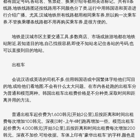
都有固定号码,各站名、售票处、换乘介绍等都用英语标记。共有8条
线路,地铁线路图还按线路用不同颜色分了类,运行中用韩国语和英语进
行介绍广播。尤其,汉城地铁所有线路都用相同乘车券,所以购一次乘车
券,不管换乘哪条线路都不用再购买乘车券,是很方便的。
地铁是汉城市区主要交通工具,多数商店、市场或旅游地都在地铁
站附近,若知道目的地,自己找很容易,即使不知站名记住各站的号码,也
可以直接到目的地站。
出租车
会说汉语或英语的司机不多,但用韩国语或中国繁体字给他们写目
的地,或给他们看地图,不会有什么太大问题。在市内各处跑的出租车分
为普通和模范两种。韩国出租车出租费价格是不分种类,采取时间和距
离并用的方法。
普通出租车起价费为1,600韩元(开始2公里),后按距离和时间出租
费每次增加100韩元。深夜(0时-上午4时)跑再增加一些。模范出租车
起价费为 4,000韩元(开始3公里),后按距离和时间出租费每次增加200
韩元。深夜不加价,可给收据。车体上印有”豪华出租车”的字样,颜色是