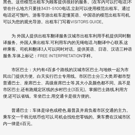
黑色。这些模范出租车为顾客提供很好的服务。(在车内可以打电话)不
管在什么地方只要挂3431-5100电话,立刻可以使用模范出租车。通过
电话还可预约。游客导游出租车是懂英语、中国语的模范出租车司机,
可以为您的观光导游。出租车门写着VISITORS GUIDE。
为 外国人提供出租车翻译服务汉城市出租车利用手机提供同时翻
译服务。外国人乘出租车,可利用车内的无绳电话,与翻译中心联系,这
样乘客、司机和翻译3人可以同时对话。提供英语、日语、汉语三种语
服务,车体上标记：FREE INTERPRETATION字样。
市区巴士：大约有4百多个路线的汉城市区巴士,与地铁一起为市
民出门提供方便。白天实行巴士专用线。市区巴士分三大类,即都市型
普通巴士、座席巴士、高级座席巴士等,其大小及颜色都不同。虽不是
市区巴士,还有跑规定区线的乡村巴士(3百元)。掌握巴士路线,利用方
便,还可以省钱。常坐巴士,用交通卡是很方便的。
普通巴士：车体是绿色或橙色,最普及并肩负着市区交通的主力。
乘车交一千韩元纸币也可以,司机会找给您零钱的。乘车费在汉城市区
内一律是6百元。