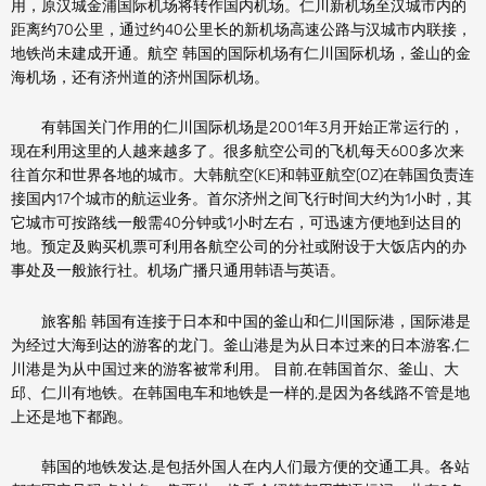
用，原汉城金浦国际机场将转作国内机场。仁川新机场至汉城市内的
距离约70公里，通过约40公里长的新机场高速公路与汉城市内联接，
地铁尚未建成开通。航空 韩国的国际机场有仁川国际机场，釜山的金
海机场，还有济州道的济州国际机场。
有韩国关门作用的仁川国际机场是2001年3月开始正常运行的，
现在利用这里的人越来越多了。很多航空公司的飞机每天600多次来
往首尔和世界各地的城市。大韩航空(KE)和韩亚航空(OZ)在韩国负责连
接国内17个城市的航运业务。首尔济州之间飞行时间大约为1小时，其
它城市可按路线一般需40分钟或1小时左右，可迅速方便地到达目的
地。预定及购买机票可利用各航空公司的分社或附设于大饭店内的办
事处及一般旅行社。机场广播只通用韩语与英语。
旅客船 韩国有连接于日本和中国的釜山和仁川国际港，国际港是
为经过大海到达的游客的龙门。釜山港是为从日本过来的日本游客,仁
川港是为从中国过来的游客被常利用。 目前,在韩国首尔、釜山、大
邱、仁川有地铁。在韩国电车和地铁是一样的,是因为各线路不管是地
上还是地下都跑。
韩国的地铁发达,是包括外国人在内人们最方便的交通工具。各站