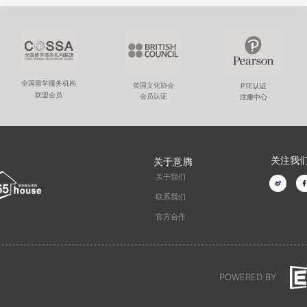
全国留学服务机构
英国文化协会
PTE认证
联盟会员
会员认证
注册中心
关注我
关于意腾
关于我们
W
F
e
a
i
c
联系我们
b
e
o
o
官方合作
o
k
-
f
POWERED BY