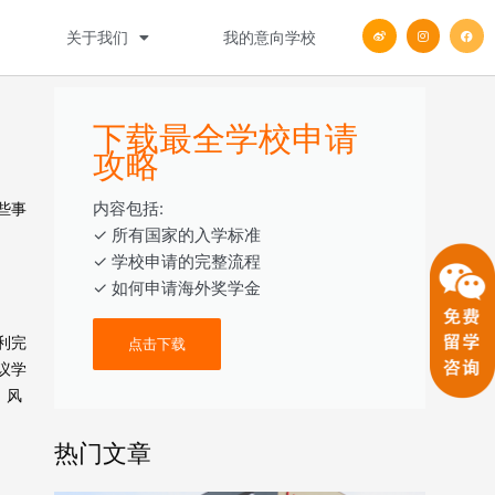
W
I
F
关于我们
我的意向学校
e
n
a
i
s
c
b
t
e
o
a
b
g
o
r
o
a
k
m
下载最全学校申请
攻略
内容包括:
些事
‎‏‏‎‎‏‏‎‎‏✓ ‎所有国家的入学标准
✓ 学校申请的完整流程
✓ 如何申请海外奖学金
利完
点击下载
议学
、风
热门文章