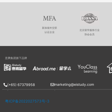
MFA
新加坡外交部
北京留学服务行业
认证企业
协会会员
意腾集团旗下品牌
marketing@eistudy.com
(+65) 67379958
.
.
粤ICP备2022027573号-3