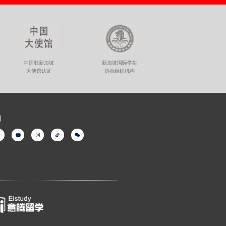
新加坡国际学生
中国驻新加坡
协会组织机构
大使馆认证
们
Y
I
T
W
o
n
i
e
u
s
k
i
t
t
t
x
b
u
a
o
i
b
g
k
n
e
r
a
m