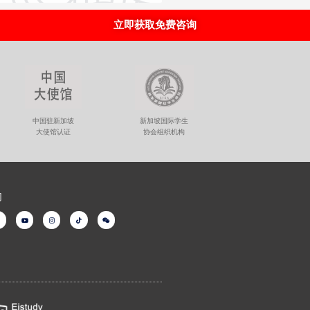
立即获取免费咨询
新加坡国际学生
中国驻新加坡
协会组织机构
大使馆认证
们
Y
I
T
W
o
n
i
e
u
s
k
i
t
t
t
x
b
u
a
o
i
b
g
k
n
e
r
a
m