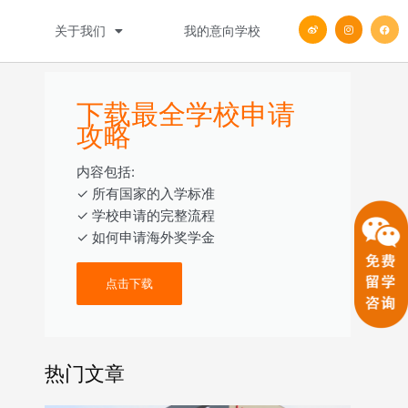
W
I
F
关于我们
我的意向学校
e
n
a
i
s
c
b
t
e
o
a
b
g
o
r
o
a
k
m
下载最全学校申请
攻略
内容包括:
‎‏‏‎‎‏‏‎‎‏✓ ‎所有国家的入学标准
✓ 学校申请的完整流程
✓ 如何申请海外奖学金
点击下载
热门文章