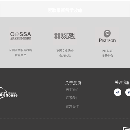
索取最新留学攻略
全国留学服务机构
英国文化协会
PTE认证
联盟会员
会员认证
注册中心
关注我
关于意腾
关于我们
W
F
e
a
i
c
联系我们
b
e
o
o
官方合作
o
k
-
f