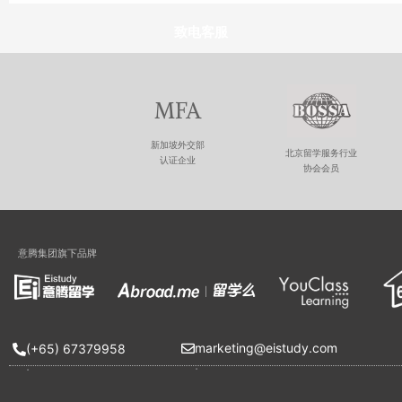
致电客服
MFA
新加坡外交部
北京留学服务行业
认证企业
协会会员
意腾集团旗下品牌
marketing@eistudy.com
(+65) 67379958
.
.