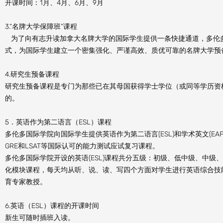
开课时间：1月、4月、6月、9月
3.“名牌大学保障班”课程
为了向有志升读加拿大名牌大学的国际学生提供一条快捷通道，多伦
式，为国际学生建立一个密集强化、严谨高效、质优可靠的名牌大学预
4.研究生预备课程
研究生预备课程是专门为那些已在其母国获得学士学位（或同等学历资
的。
5．英语作为第二语言（ESL）课程
多伦多国际学院向国际学生提供英语作为第二语言(ESL)和学术英文(EAP)课
GRE和LSAT等国际认可的能力测试应试复习课程。
多伦多国际学院开设的英语(ESL)课程共分五级：初级、低中级、中级
化模块课程，每天均从听、说、读、写四个方面对学生进行英语综合技
育专家教授。
6.英语（ESL）课程的开课时间
新生可随时插班入读。