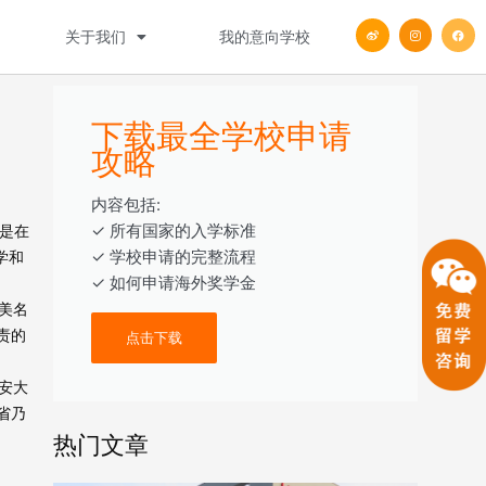
W
I
F
关于我们
我的意向学校
e
n
a
i
s
c
b
t
e
o
a
b
g
o
r
o
a
k
m
下载最全学校申请
攻略
内容包括:
‎‏‏‎‎‏‏‎‎‏✓ ‎所有国家的入学标准
市，是在
✓ 学校申请的完整流程
学和
✓ 如何申请海外奖学金
美名
责的
点击下载
安大
省乃
热门文章