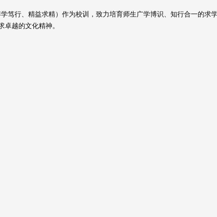
udium”（博学笃行、精益求精）作为校训，致力培育师生广学博识、知行合一的求
求卓越的文化精神。