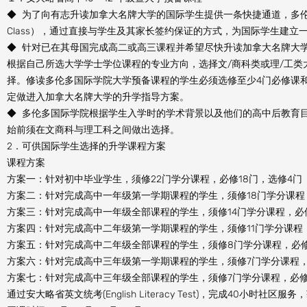
◆ 为了向有志升读加拿大名牌大学的国际学生提供一条快捷通道，多伦多国际学院创办了
Class），通过直接与学生及其家长签约保证的方式，为国际学生建
◆ 针对已在其母国完成高二或高三课程并希望尽快升读加拿大名牌大
根据自己所选大学学士学位课程的专业方向，选择文/商科类或理/工
择。修读多伦多国际学院大学预备课程的学生必须选修至少4门必修课
定做进入加拿大名牌大学的升学指导方案。
◆ 多伦多国际学院根据学生入学时的学术背景以及他们的高中后教育
始前须在文商科与理工科之间做出选择。
2．可供国际学生选择的升学课程方案
课程方案
方案一：针对初中毕业学生，须修22门学分课程，必修18门，选修4门
方案二：针对完成高中一年级第一学期课程的学生，须修18门学分课程，
方案三：针对完成高中一年级全部课程的学生，须修14门学分课程，必修
方案四：针对完成高中二年级第一学期课程的学生，须修11门学分课程
方案五：针对完成高中二年级全部课程的学生，须修8门学分课程，必修
方案六：针对完成高中三年级第一学期课程的学生，须修7门学分课程，
方案七：针对完成高中三年级全部课程的学生，须修7门学分课程，必修
通过安大略省英文统考(English Literacy Test)，完成40小时社